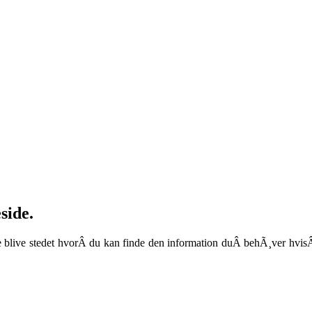
side.
e blive stedet hvorÂ du kan finde den information duÂ behÃ¸ver hvisÂ