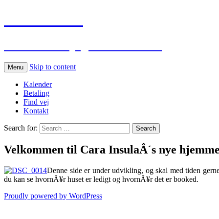
Cara Insula
Danmarks dejligste sommerhus
Skip to content
Menu
Kalender
Betaling
Find vej
Kontakt
Search for:
Velkommen til Cara InsulaÂ´s nye hjemme
Denne side er under udvikling, og skal med tiden gern
du kan se hvornÃ¥r huset er ledigt og hvornÃ¥r det er booked.
Proudly powered by WordPress